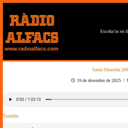
Omet
al
contingut
Escolta’ns en d
Santa Dinamita 269
19 de desembre de 2025
Tracklist