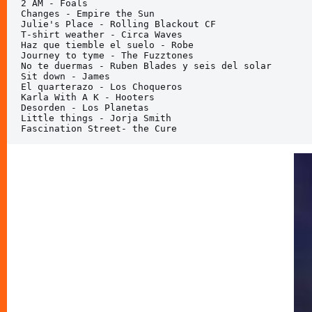
2 AM - Foals

Changes - Empire the Sun

Julie's Place - Rolling Blackout CF

T-shirt weather - Circa Waves

Haz que tiemble el suelo - Robe

Journey to tyme - The Fuzztones

No te duermas - Ruben Blades y seis del solar

Sit down - James

El quarterazo - Los Choqueros

Karla With A K - Hooters

Desorden - Los Planetas

Little things - Jorja Smith 

Fascination Street- the Cure