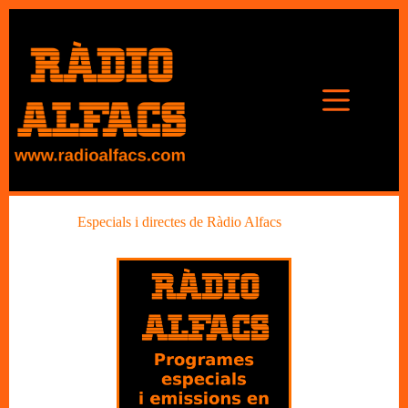
Omet
al
contingut
Especials i directes de Ràdio Alfacs