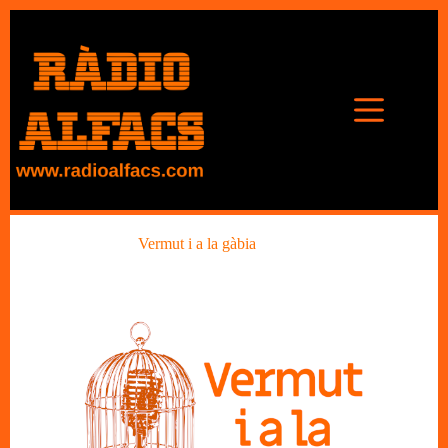
Omet
al
contingut
Vermut i a la gàbia