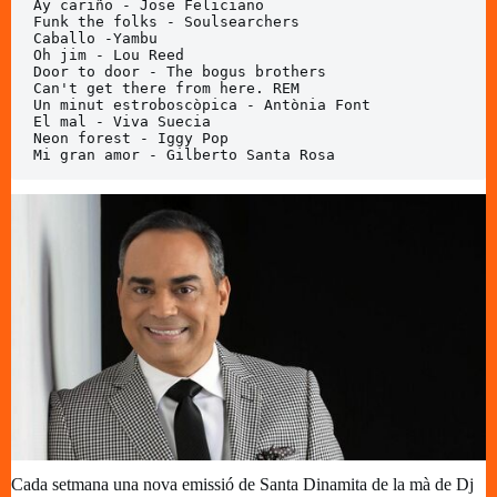
Ay cariño - Jose Feliciano

Funk the folks - Soulsearchers

Caballo -Yambu

Oh jim - Lou Reed

Door to door - The bogus brothers

Can't get there from here. REM

Un minut estroboscòpica - Antònia Font

El mal - Viva Suecia

Neon forest - Iggy Pop

Mi gran amor - Gilberto Santa Rosa
Cada setmana una nova emissió de Santa Dinamita de la mà de Dj