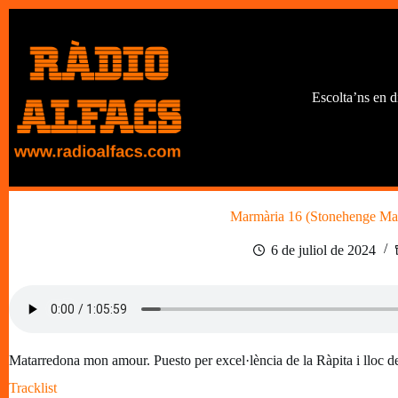
Omet
al
contingut
Escolta’ns en d
Marmària 16 (Stonehenge Ma
6 de juliol de 2024
Matarredona mon amour. Puesto per excel·lència de la Ràpita i lloc de v
Tracklist