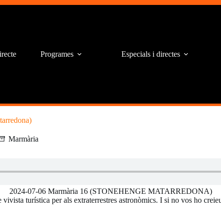
irecte
Programes
Especials i directes
tarredona)
Marmària
2024-07-06 Marmària 16 (STONEHENGE MATARREDONA)
ivista turística per als extraterrestres astronòmics. I si no vos ho creie