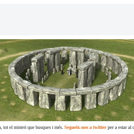
tot el misteri que busques i més.
Segueix-nos a twitter
per a estar al