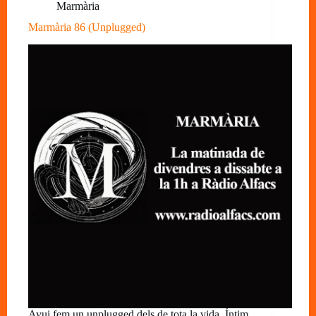
Marmària
Marmària 86 (Unplugged)
Avui fem un unplugged dels de tota la vida. Íntim