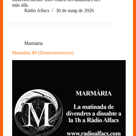
más allà.
Ràdio Alfacs
30 de maig de 2026
Marmària
Marmària 89 (Deunostresenyor)