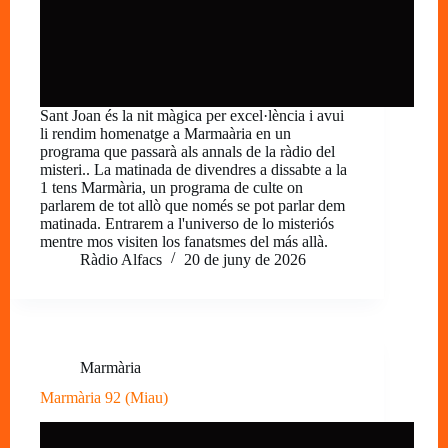
Sant Joan és la nit màgica per excel·lència i avui
li rendim homenatge a Marmaària en un
programa que passarà als annals de la ràdio del
misteri.. La matinada de divendres a dissabte a la
1 tens Marmària, un programa de culte on
parlarem de tot allò que només se pot parlar dem
matinada. Entrarem a l'universo de lo misteriós
mentre mos visiten los fanatsmes del más allà.
Ràdio Alfacs
20 de juny de 2026
Marmària
Marmària 92 (Miau)