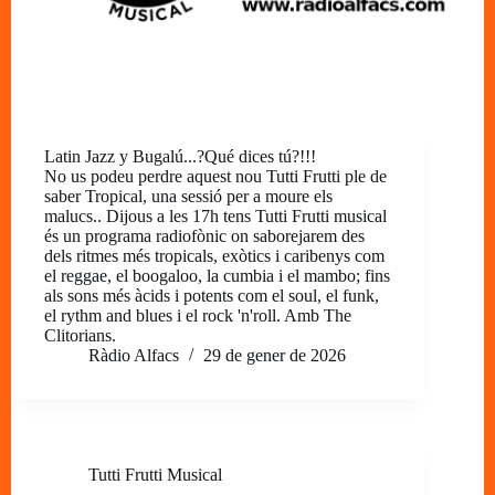
Latin Jazz y Bugalú...?Qué dices tú?!!!
No us podeu perdre aquest nou Tutti Frutti ple de
saber Tropical, una sessió per a moure els
malucs.. Dijous a les 17h tens Tutti Frutti musical
és un programa radiofònic on saborejarem des
dels ritmes més tropicals, exòtics i caribenys com
el reggae, el boogaloo, la cumbia i el mambo; fins
als sons més àcids i potents com el soul, el funk,
el rythm and blues i el rock 'n'roll. Amb The
Clitorians.
Ràdio Alfacs
29 de gener de 2026
Tutti Frutti Musical