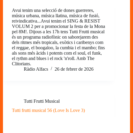
Avui tenim una selecció de dones guerreres,
música urbana, música llatina, música de fusió,
reivindicativa...Avui tenim el SING & RESIST
VOLUM 2 per a promocionar la festa de la Mona
pel 8M!. Dijous a les 17h tens Tutti Frutti musical
és un programa radiofònic on saborejarem des
dels ritmes més tropicals, exòtics i caribenys com
el reggae, el boogaloo, la cumbia i el mambo; fins
als sons més àcids i potents com el soul, el funk,
el rythm and blues i el rock 'n'roll. Amb The
Clitorians.
Ràdio Alfacs
26 de febrer de 2026
Tutti Frutti Musical
Tutti frutti musical 56 (Love Is Love 3)