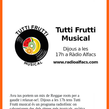
Avu ius portem un mix de Reggae roots per a
gaudir i relaxar-se!. Dijous a les 17h tens Tutti
Frutti musical és un programa radiofònic on
saborejarem des dels ritmes més tropicals, exòtics