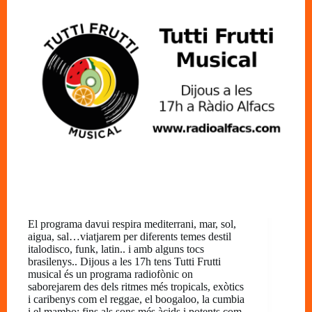
El programa davui respira mediterrani, mar, sol,
aigua, sal…viatjarem per diferents temes destil
italodisco, funk, latin.. i amb alguns tocs
brasilenys.. Dijous a les 17h tens Tutti Frutti
musical és un programa radiofònic on
saborejarem des dels ritmes més tropicals, exòtics
i caribenys com el reggae, el boogaloo, la cumbia
i el mambo; fins als sons més àcids i potents com