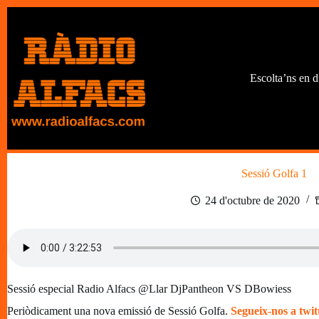
Omet
al
contingut
Escolta’ns en d
Sessió Golfa 1
24 d'octubre de 2020
Sessió especial Radio Alfacs @Llar DjPantheon VS DBowiess
Periòdicament una nova emissió de Sessió Golfa.
Segueix-nos a twit