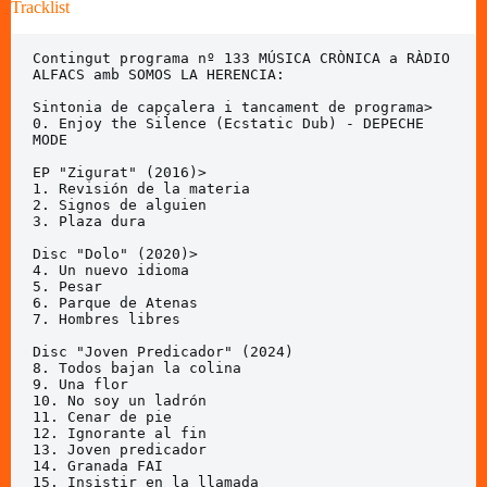
Tracklist
Contingut programa nº 133 MÚSICA CRÒNICA a RÀDIO 
ALFACS amb SOMOS LA HERENCIA:

Sintonia de capçalera i tancament de programa>

0. Enjoy the Silence (Ecstatic Dub) - DEPECHE 
MODE

EP "Zigurat" (2016)>                

1. Revisión de la materia

2. Signos de alguien

3. Plaza dura

Disc "Dolo" (2020)>

4. Un nuevo idioma

5. Pesar

6. Parque de Atenas

7. Hombres libres

Disc "Joven Predicador" (2024)

8. Todos bajan la colina

9. Una flor

10. No soy un ladrón

11. Cenar de pie

12. Ignorante al fin

13. Joven predicador

14. Granada FAI

15. Insistir en la llamada
