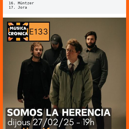
16. Müntzer

17. Jora