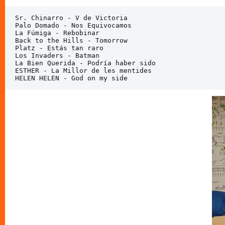
Sr. Chinarro - V de Victoria

Palo Domado - Nos Equivocamos

La Fúmiga - Rebobinar

Back to the Hills - Tomorrow

Platz - Estás tan raro

Los Invaders - Batman

La Bien Querida - Podría haber sido

ESTHER - La Millor de les mentides

HELEN HELEN - God on my side