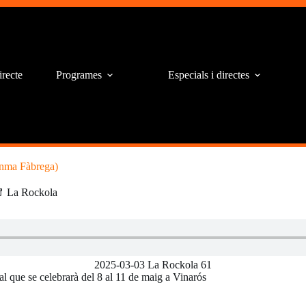
irecte
Programes
Especials i directes
anma Fàbrega)
La Rockola
2025-03-03 La Rockola 61
 que se celebrarà del 8 al 11 de maig a Vinarós