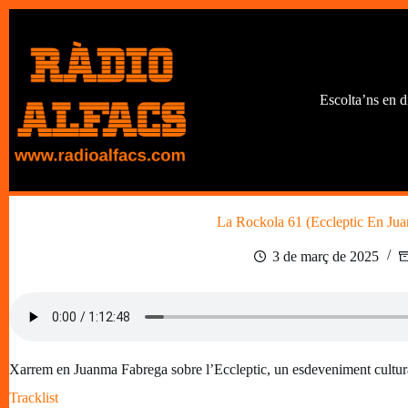
Omet
al
contingut
Escolta’ns en d
La Rockola 61 (Eccleptic En Ju
3 de març de 2025
Xarrem en Juanma Fabrega sobre l’Eccleptic, un esdeveniment cultural
Tracklist