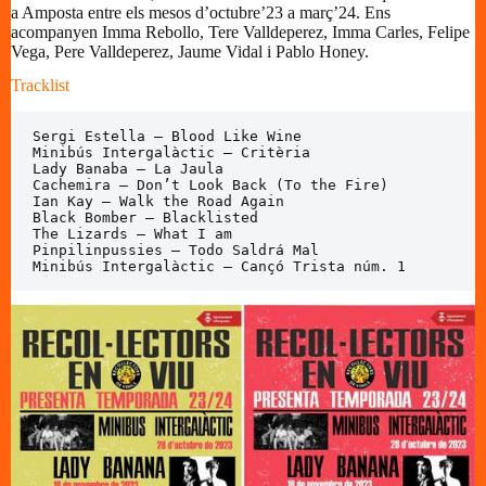
a Amposta entre els mesos d’octubre’23 a març’24. Ens
acompanyen Imma Rebollo, Tere Valldeperez, Imma Carles, Felipe
Vega, Pere Valldeperez, Jaume Vidal i Pablo Honey.
Tracklist
Sergi Estella – Blood Like Wine

Minibús Intergalàctic – Critèria 

Lady Banaba – La Jaula

Cachemira – Don’t Look Back (To the Fire)

Ian Kay – Walk the Road Again

Black Bomber – Blacklisted

The Lizards – What I am

Pinpilinpussies – Todo Saldrá Mal

Minibús Intergalàctic – Cançó Trista núm. 1