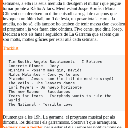
setmanes, a ella i la seua menuda li desitgem el millor i que pugue
tornar pronte a Ràdio Alfacs. Mentrestant Jospe Borràs i Maria
Climent ens ofereixen un últim episodi carregat de cançons que
invoquen un últim ball, un fi de festa, un posar tota la carn a la
graella, no ho sé, ells tampoc ho acaben de tenir massa clar, escolteu
el programa i ja vos faran cinc cèntims. Five cents, que diria Josep.
Dedicat a tots els fans i seguidors de La Garrama que sabem que
sou molts, motles gràcies per estar allà cada setmana.
Tracklist
Tim Booth, Angelo Badalamenti - I Believe

Concrete Blonde - Joey

Mishima - Posa'm més gin, David!

Niños Mutantes - Como yo te amo

Placebo - Jesus' son (lo fill de nostre sinyó)

The Veils - The leavers dance

Lori Meyers - Un nuevo horizonte

The new Raemon - Sucedáneos

Tears for fears - Everybody wants to rule the 
world

The National - Terrible Love
Diumenges a les 19h, La garrama, el programa musical per als
dimonis, los duleros i els garramosos. Sostova’t que arranquem.
Segueix-nos a twitter
per a estar al dia i rebre les notificacions de