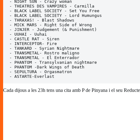
- NIGHT SUN - Crazy woman

- THEATRES DES VAMPIRES - Carmilla 

- BLACK LABEL SOCIETY - Set You Free 

- BLACK LABEL SOCIETY - Lord Humungus 

- THRAXAS! - Blast Shadows 

- MICK MARS - Right Side of Wrong

- JINJER - Judgement (& Punishment) 

- UUHAI - Uuhai  

- CASTLE RAT - Siren

- INTERCEPTOR- Fire

- TANKARD - Syrian Nightmare 

- TRANSMETAL- Rostro maligno

- TRANSMETAL - El Enterrador 

- PHANTOM - Transylvanian nightmare

- PHANTOM -Dark Wings of Death

- SEPULTURA - Orgasmatron

- ASTARTE-Everlast
Cada dijous a les 23h tens una cita amb P de Pinyana i el seu Reduct