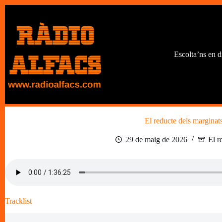
Omet
al
contingut
Escolta’ns en d
El reducte dels marginat
29 de maig de 2026
El r
Tracklist