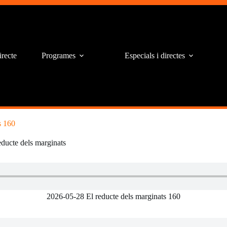
irecte
Programes
Especials i directes
s 160
educte dels marginats
2026-05-28 El reducte dels marginats 160