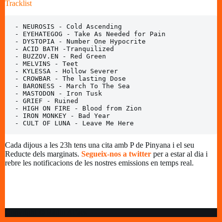
Tracklist
- NEUROSIS - Cold Ascending

- EYEHATEGOG - Take As Needed for Pain

- DYSTOPIA - Number One Hypocrite

- ACID BATH -Tranquilized

- BUZZOV.EN - Red Green

- MELVINS - Teet

- KYLESSA - Hollow Severer 

- CROWBAR - The lasting Dose

- BARONESS - March To The Sea

- MASTODON - Iron Tusk

- GRIEF - Ruined

- HIGH ON FIRE - Blood from Zion

- IRON MONKEY - Bad Year

- CULT OF LUNA - Leave Me Here
Cada dijous a les 23h tens una cita amb P de Pinyana i el seu
Reducte dels marginats.
Segueix-nos a twitter
per a estar al dia i
rebre les notificacions de les nostres emissions en temps real.
Copyright © Ràdio Alfacs