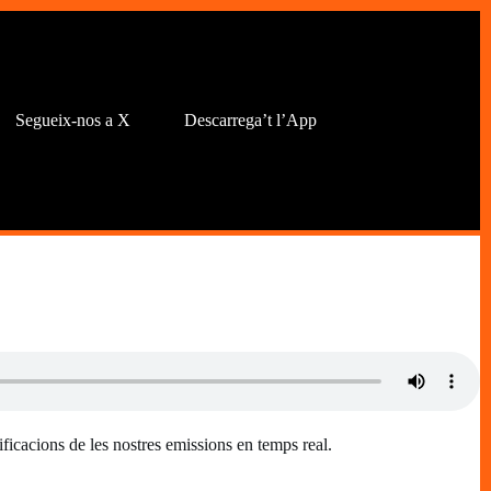
Segueix-nos a X
Descarrega’t l’App
otificacions de les nostres emissions en temps real.