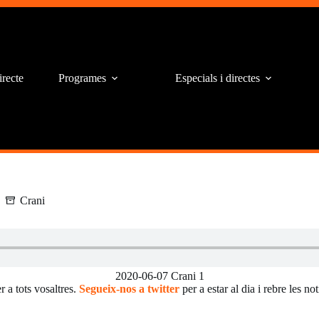
irecte
Programes
Especials i directes
Crani
2020-06-07 Crani 1
 a tots vosaltres.
Segueix-nos a twitter
per a estar al dia i rebre les n