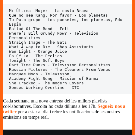
Mi Última  Mujer - La costa Brava

Que no sea Kang, Por favor - Los planetas

Tu Puto grupo - Los punsetes, los planetas, Edu 
Espin

Ballad Of The Band - Felt

Where’s Bill Grundy Now? - Television 
Personalities

Straigh Image - The Bats

What A way to Die - Shop Assistants

Wan Light - Orange Juice

Fa Cé‐La - The Feelies

Tonight - The Soft Boys

Part Time Punks - Television Personalities

Russian Pictures - The Cleaners From Venus

Marquee Moon - Television

Academy Fight Song - Mission of Burma

She Cracked - The modern Lovers

Senses Working Overtime - XTC
Cada setmana una nova entrega del les millors playlists
col·laboratives. Escolta-ho cada dilluns a les 17h.
Segueix-nos a
twitter
per a estar al dia i rebre les notificacions de les nostres
emissions en temps real.
Copyright © Ràdio Alfacs