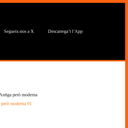
Segueix-nos a X
Descarrega’t l’App
Antiga però moderna
 però moderna 91