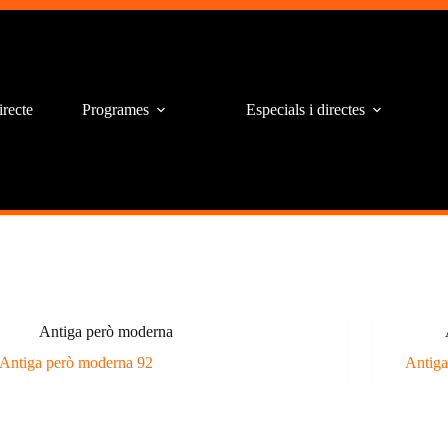
irecte
Programes
Especials i directes
Antiga però moderna
Antiga però moderna 92
Antiga