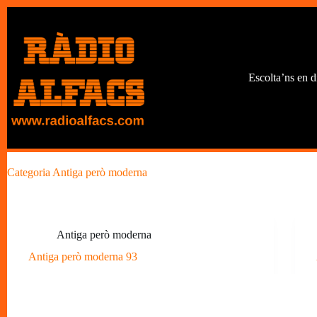
Omet
al
contingut
Escolta’ns en d
Categoria
Antiga però moderna
Antiga però moderna
Antiga però moderna 93